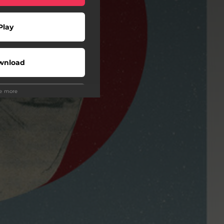
Play
wnload
ee more
Play
Play