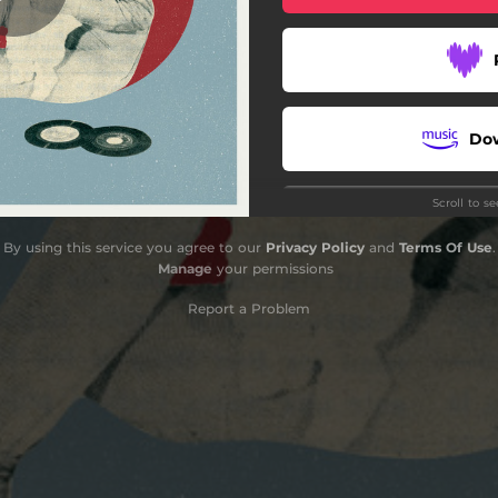
Luz
Do
Scroll to s
By using this service you agree to our
Privacy Policy
and
Terms Of Use
.
Manage
your permissions
Report a Problem