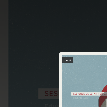
.
5
You're all set!
02:14
04:43
Aye
04:16
R
03:13