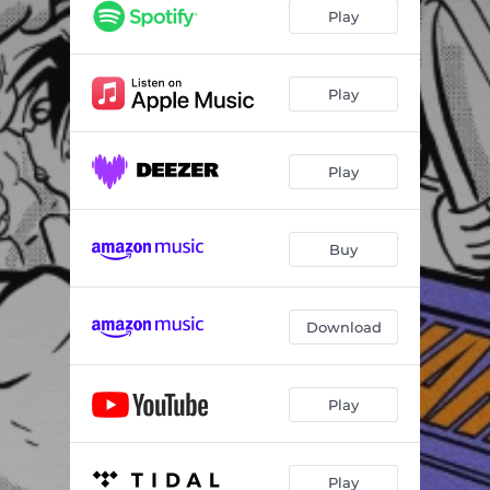
מביא ת׳מכה
02:38
Play
עד החתונה
02:54
שן אחת
03:36
Play
הייטק דבקה (feat. עידו מימון)
03:24
Play
שווארמה ביץ׳
03:19
נמרים
02:59
Buy
פאנלים
03:17
מבצעים וחיסולים
03:15
Download
קרוק מדאם
05:15
אהרון אהרון
02:50
Play
Play