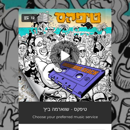
.
12
You're all set!
טר״ש
03:44
'טיפקס - שווארמה ביץ
Choose your preferred music service
ברוס לי
03:51