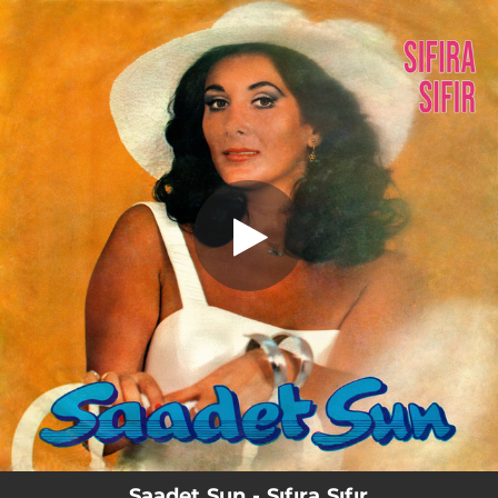
.
Sıfıra Sıfır
You're all set!
03:06
Sıfıra Sıfır
Saadet Sun - Sıfıra Sıfır