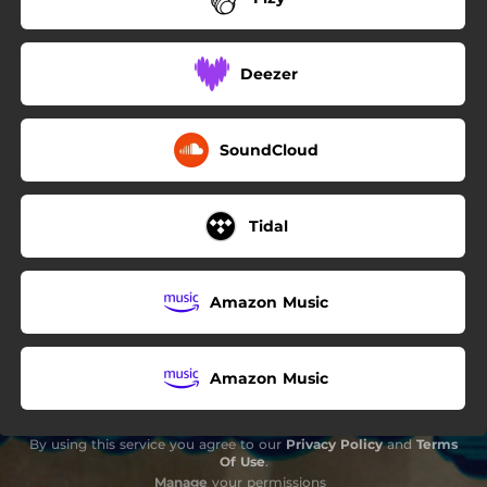
Deezer
SoundCloud
Tidal
Amazon Music
Amazon Music
By using this service you agree to our
Privacy Policy
and
Terms
Of Use
.
Manage
your permissions