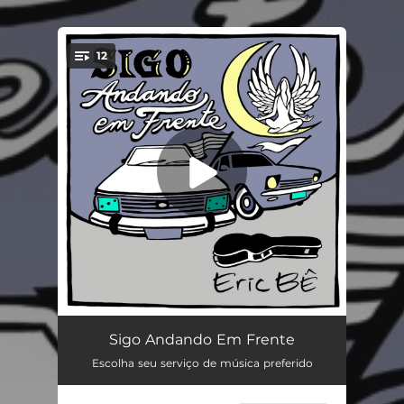
12
You're all set!
Você Não Me Ensinou a Te Esquecer
04:24
Sigo Andando Em Frente
Escolha seu serviço de música preferido
Musa Do Meu Refrão
02:42