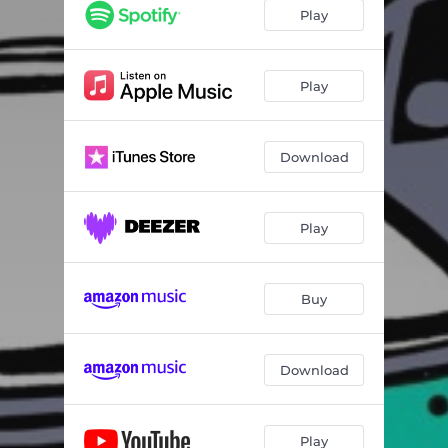
Teus Sonhos de Carnavais
02:59
Play
Três é o Jogo
03:24
Sigo Andando em Frente
03:20
Play
Cavaleiro das Trevas
03:26
Download
De Todos os Tragos
03:27
A Quarta Tattoo
03:17
Play
Once Upon a Time Maria Emilia
03:32
Parabelo (feat. Maria Bia)
02:31
Buy
Seus Olhos Falam
02:54
Os Espinhos da Cidade Nova
03:37
Download
Play