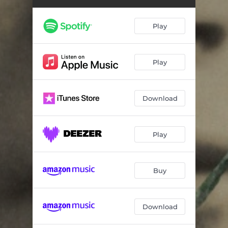
Seks sange til tekster av Vilhelm Krag, op. 1: II. Valborgsnat
02:59
Seks sange til tekster av Vilhelm Krag, op. 1: III. Der skreg en fugl
01:50
Play
Seks sange til tekster av Vilhelm Krag, op. 1: IV. Alverden skal synge
01:21
Seks sange til tekster av Vilhelm Krag, op. 1: V. Jeg vilde sadle
01:37
Play
Seks sange til tekster av Vilhelm Krag, op. 1: VI. Hel mig mine strenge
02:29
Download
Fire sange til tekster av Krag og Caspari, op. 2: I. Min maidags brud
01:51
Fire sange til tekster av Krag og Caspari, op. 2: II. Bestikkelse
00:56
Play
Fire sange til tekster av Krag og Caspari, op. 2: III. Jeg havde begravet
02:31
Fire sange til tekster av Krag og Caspari, op. 2: IV. Sommerkveld
01:41
Buy
Seks sange: I. Nyt liv
01:01
Seks sange: II. Han saar
03:24
Download
Seks sange: III. December
03:27