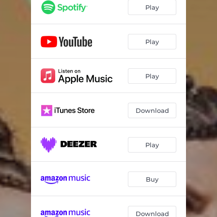
Panama
02:40
Play
Guli guli
03:31
Muoseņa (feat. Renārs Kaupers)
03:26
Play
Rūžiņu duorziņā
04:06
Play
Spodrē manu augumiņu
03:25
Ritual
03:50
Download
Mežā
03:15
Rise up! (Tribute to Marija Golubova)
04:11
Play
Suņi rēja
03:35
Skrejceļš
01:29
Buy
Dziedat, meitas!
02:36
Download