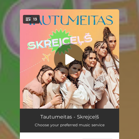
13
You're all set!
Vīna ūtrai
03:51
Tautumeitas - Skrejceļš
Choose your preferred music service
Arājiņš
03:05