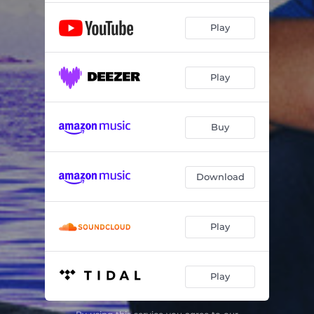
Play
Play
Buy
Download
Play
Play