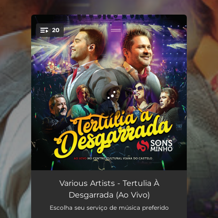
.
20
You're all set!
Intro - Ao Vivo
01:19
Various Artists - Tertulia À
Desgarrada (Ao Vivo)
Juntos - Ao Vivo
04:54
Escolha seu serviço de música preferido