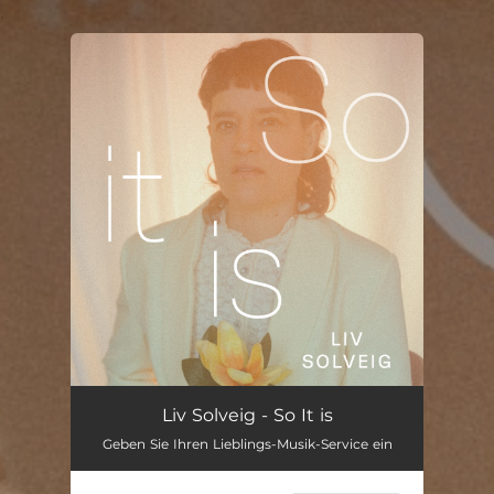
.
You're all set!
So It Is
03:09
Liv Solveig - So It is
Geben Sie Ihren Lieblings-Musik-Service ein