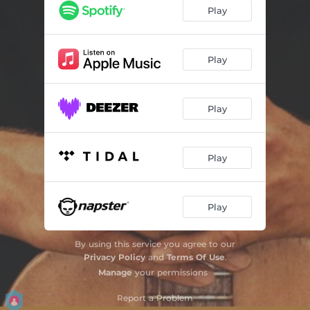
No Meio da Serra
03:15
Play
Ciranda do Infinito (feat. Zeca Baleiro)
03:35
No Seu Rastro (feat. Mustache e os Apaches)
05:59
Play
Nuvem Passageira
03:24
Play
Tempo Bão (feat. Folk na Kombi)
03:08
Desemboque
03:41
Play
Nus Lugar Di Nóis Canta
03:52
Razões Astrais
02:22
Play
Sobre Pedras e Girassóis
03:10
By using this service you agree to our
Jardim Universo
04:17
Privacy Policy
and
Terms Of Use
.
Manage
your permissions
Report a Problem