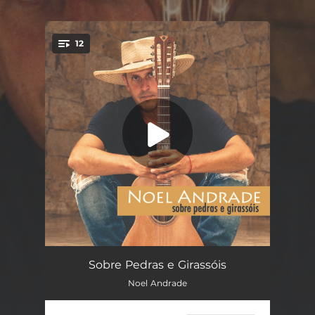
.
12
You're all set!
Casa No Campo
03:01
Sobre Pedras e Girassóis
Noel Andrade
Pode Ser Assim
04:13