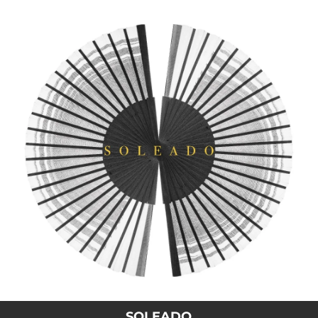
.
You're all set!
SOLEADO