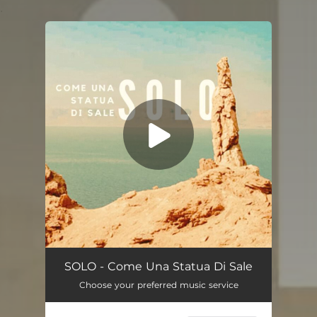
.
You're all set!
Come Una Statua Di Sale
--
SOLO - Come Una Statua Di Sale
Choose your preferred music service