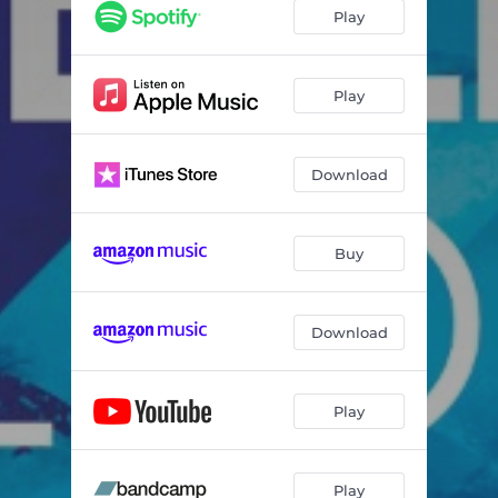
Perdido (feat. Kela)
04:33
Play
Solo Olas
04:09
Entre un Amor y Otro
03:36
Play
Espectacular (feat. Linda Mirada)
03:31
Download
Orilla (feat. Soleá Morente)
03:11
Naves en el Horizonte
03:02
Buy
Ya No Sé
03:36
Ven
04:11
Download
Evitándote
03:11
Me Acuerdo de Ti
04:47
Play
Play