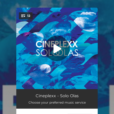
12
You're all set!
En Llamas
04:11
Cineplexx - Solo Olas
Choose your preferred music service
Hey (feat. La Bien Querida)
03:26