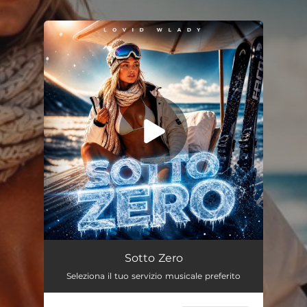
.
You're all set!
Sotto Zero
03:00
Sotto Zero
Seleziona il tuo servizio musicale preferito