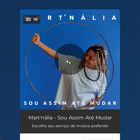
10
You're all set!
Morena
03:30
Mart'nália - Sou Assim Até Mudar
Escolha seu serviço de música preferido
Sou Assim Até Mudar
04:21