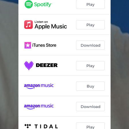
Chamego Bom
03:28
Play
17 de Janeiro
03:45
Suburbano Blues
03:55
Play
Veneno
04:57
Download
Bom Demais
03:37
Tocando a Vida
04:23
Play
Novo Normal
03:37
Sonho de um Sonho
04:15
Buy
Download
Play