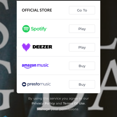
Tre folkeviser, Op. 3 - Eg ser deg utfor gluggjen
03:23
Go To
Nordlandsk folkevise
06:38
Vals til Annemor
02:29
Play
Jappusdanser, Op. 1 - Introduksjon – Allegro giocoso – Un poco meno mosso
06:35
Jappusdanser, Op. 1 - Intermezzo
03:44
Play
Jappusdanser, Op. 1 - Finale – Allegro agitato – Meno mosso
02:45
Vuggesang til Jappus
02:02
Buy
Spill og Dans, Op. 2 - Introduzione, Poco sostenuto – Allegro molto e giocoso - Meno mosso
06:10
Spill og Dans, Op. 2 - Poco andante – Un poco piu mosso
05:04
Buy
Spill og Dans, Op. 2 - Allegro molto e agitato – Meno mosso – Un poco piu mosso
06:22
By using this service you agree to our
Privacy Policy
and
Terms Of Use
.
Manage
your permissions