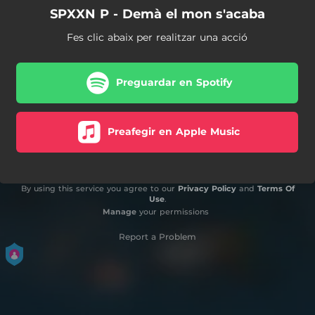
SPXXN P - Demà el mon s'acaba
Fes clic abaix per realitzar una acció
Preguardar en Spotify
Preafegir en Apple Music
By using this service you agree to our
Privacy Policy
and
Terms Of
Use
.
Manage
your permissions
Report a Problem