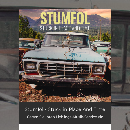
.
You're all set!
Stuck in Place and Time
02:52
Stumfol - Stuck in Place And Time
Geben Sie Ihren Lieblings-Musik-Service ein