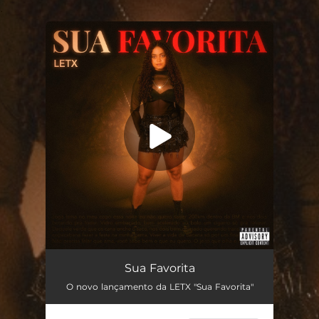
.
You're all set!
Sua Favorita
02:42
Sua Favorita
O novo lançamento da LETX "Sua Favorita"