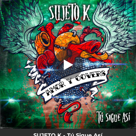
.
Tú Sigue Así (feat. Edu Guerrero)
You're all set!
04:44
Tú Sigue Así (feat. Edu Guerrero)
SUJETO K - Tú Sigue Así