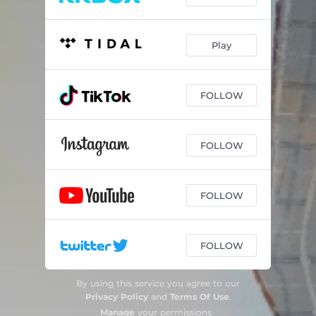
Everytime You Go Away
02:48
Play
Estoy Hecho De Pedacitos De Ti
02:45
When I Was Your Man
02:19
FOLLOW
Amar Pelos Dois
02:42
Por Debajo De La Mesa
03:17
FOLLOW
Say You Won't Let Go
02:15
FOLLOW
FOLLOW
By using this service you agree to our
Privacy Policy
and
Terms Of Use
.
Manage
your permissions