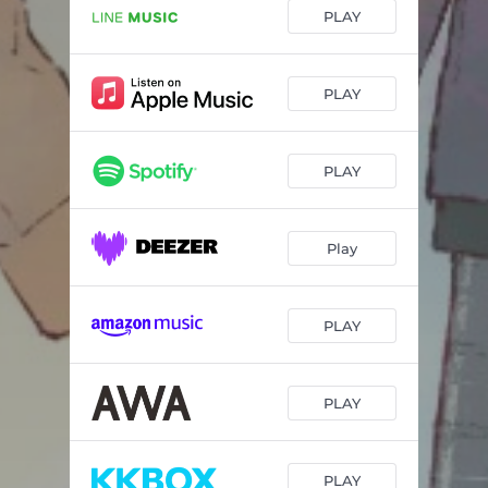
Symphony
03:02
PLAY
Comiéndote A Besos
02:59
Manos Vacías
02:47
PLAY
(I've Had) The Time Of My Life
03:04
PLAY
Shape Of You
02:48
Complicidad
03:01
Play
¡Corre!
02:55
Will You Still Love Me Tomorrow
02:47
PLAY
Te Quiero
03:17
Con Las Ganas
02:48
PLAY
Cómo Hablar
02:28
Let Me Love You
02:33
PLAY