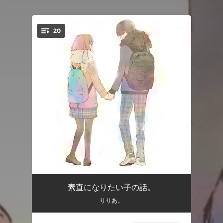
.
20
You're all set!
No Puedo Vivir Sin Ti
02:53
素直になりたい子の話。
りりあ。
City Of Stars
02:28