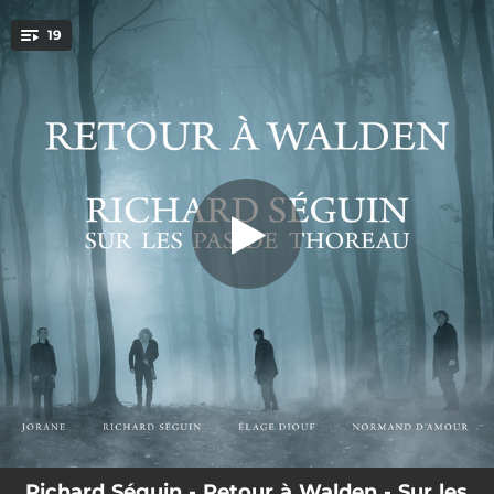
.
19
Intro
You're all set!
01:37
Intro
03:03
Tout près de l'étang
03:58
Dans les bois
05:04
Pour ma liberté
01:56
Intro écriture
03:49
Devant moi la vie
03:51
Promenade sur le chemin de Walden
02:32
Simplifier
04:03
La chandelle
Richard Séguin - Retour à Walden - Sur les