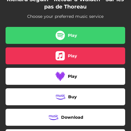
03:37
Mon enfant
pas de Thoreau
03:50
Le chemin de fer souterrain
Choose your preferred music service
04:20
Désobéir
Play
01:48
Intro Guerre et tempête
05:23
Guerre et tempête
Play
07:37
La chanson de John Brown
04:08
Je rêve à demain
Play
01:35
Intro Walden
Buy
03:42
Walden
04:16
Finale in deo
Download