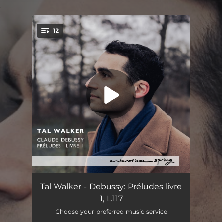
.
12
You're all set!
Préludes, Livre 1, L. 117: No. 1 Danseuses de Delphes
03:02
Tal Walker - Debussy: Préludes livre
1, L.117
Préludes, Livre 1, L. 117: No. 2 Voiles
03:44
Choose your preferred music service