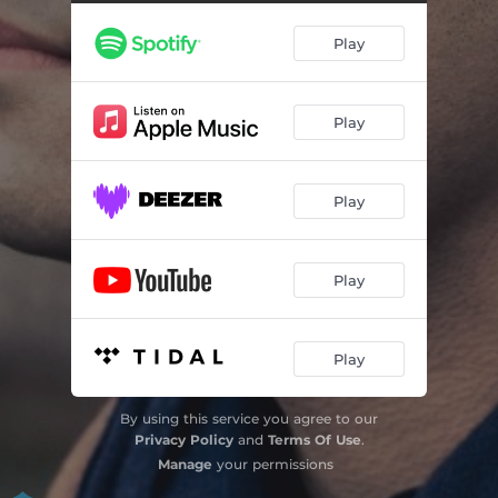
Préludes, Livre 1, L. 117: No. 3 Le vent dans la plaine
02:15
Play
Préludes, Livre 1, L. 117: No. 4 Les sons et les parfums tournent dans l'air du soir
03:16
Préludes, Livre 1, L. 117: No. 5 Les collines d’Anacapri
03:12
Play
Préludes, Livre 1, L. 117: No. 6 Des pas sur la neige
04:28
Préludes, Livre 1, L. 117: No. 7. Ce qu'a vu le vent d’ouest
03:32
Play
Préludes, Livre 1, L. 117: No. 8 La fille aux cheveux de lin
02:17
Préludes, Livre 1, L. 117: No. 9 La sérénade interrompue
02:30
Play
Préludes, Livre 1, L. 117: No. 10 La cathédrale engloutie
05:13
Préludes, Livre 1, L. 117: No. 11 La danse de Puck
02:54
Play
Préludes, Livre 1, L. 117: No. 12 Minstrels
02:07
By using this service you agree to our
Privacy Policy
and
Terms Of Use
.
Manage
your permissions