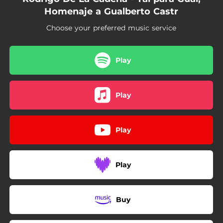
03:11
Demasiado Tarde
Homenaje a Gualberto Castr
04:29
Bendición
Choose your preferred music service
03:07
Quién Partirá (feat. Ricardo Caballero) [Bonus Track]
Play
03:35
¿Por Qué Será? (feat. Alejandro Jaen) [Bonus Track]
03:25
Te Amo (feat. Brissa) [Bonus Track]
Play
Play
Play
Buy