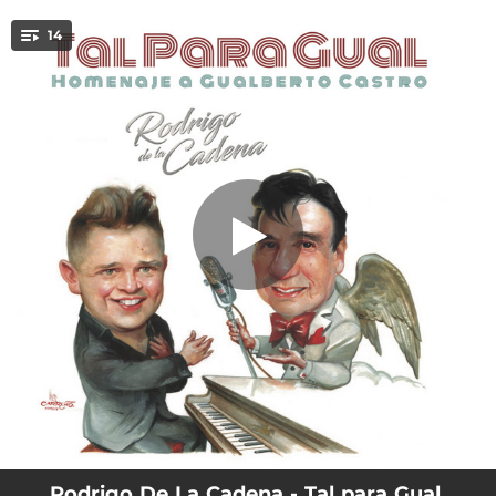
.
14
Qué Mal Amada Estás
You're all set!
03:43
Qué Mal Amada Estás
03:38
La Felicidad (feat. Gualberto Castro)
04:12
Hasta Que Vuelvas
05:37
Cómo Yo Te Amé (feat. Pedro Julio Aviles)
04:19
Llorando por Dentro (feat. Gualberto Castro)
03:35
¿Por Qué Será?
04:04
Acúsote
03:07
Quién Partirá
04:30
Me Has Echado al Olvido
Rodrigo De La Cadena - Tal para Gual,