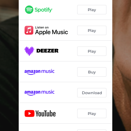
Por una Cabeza
02:41
Play
Nada
03:35
A Media Luz
02:31
Play
Uno
04:26
Nostalgias
03:37
Play
Volver
03:14
Cuartito Azul
04:17
Buy
La Última Copa
02:55
Download
Fuimos
03:08
Play