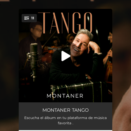
.
11
You're all set!
El Día Que Me Quieras
04:11
MONTANER TANGO
Escucha el álbum en tu plataforma de música
Caminito
03:49
favorita .