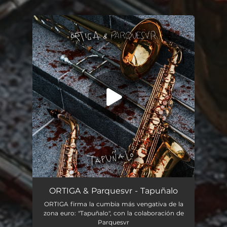
You're all set!
Tapuñalo
03:33
ORTIGA & Parquesvr - Tapuñalo
ORTIGA firma la cumbia más vengativa de la
zona euro: "Tapuñalo", con la colaboración de
Parquesvr