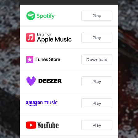
Play
Play
Download
Play
Play
Play