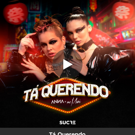
.
Tá Querendo
You're all set!
02:20
Tá Querendo
Tá Querendo