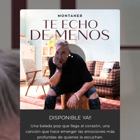
.
You're all set!
Te Echo de Menos
03:25
DISPONIBLE YA!!
Una balada pop que llega al corazón, una
canción que hace emerger las emociones más
profundas de quienes la escuchan.