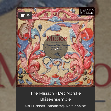
.
18
You're all set!
Cachua «La Serranita»
04:08
The Mission - Det Norske
Blåseensemble
Propiñán de Melyor
02:16
Mark Bennett (conductor), Nordic Voices