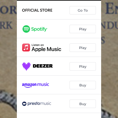
Catedral de Burgos
01:02
Go To
Chacona «A la vida bona»
03:23
Fanfarria
00:52
Play
Hanacpachap Cussicuinin
04:01
Ay que me río de amor
02:46
Play
Romance del Conde Claros
08:10
Romance de Lanzarote
03:58
Play
Jota
02:36
Canarios y Zarabanda
03:42
Buy
Pavana y Galliarda
03:48
Buy
Fantasia
01:45
Belle qui tiens ma vie
02:57