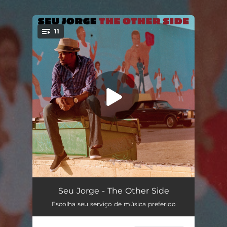
.
11
You're all set!
Crença
03:25
Seu Jorge - The Other Side
Escolha seu serviço de música preferido
Vento De Maio (feat. Maria Rita)
06:15