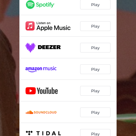
Girl You Move Me
04:09
Play
Luz Na Escuridão
03:37
Caboclo
04:49
Play
Flor De Laranjeira
03:43
Play
Folia Do Amor
02:52
Far From The Sea
05:22
Play
Quando Chego
04:19
River Man (feat. Beck)
04:36
Play
Beleza Barbara
07:29
Play
Play