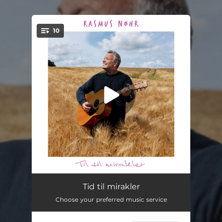
.
10
You're all set!
Tid til mirakler
04:04
Tid til mirakler
Choose your preferred music service
Bli og bli ved
04:01