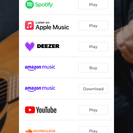
Syrener og villaveje
04:03
Play
Øresund
04:08
Sæsonens sidste sang
04:29
Play
Svaler og lommelærker (Maria kirkeplads er tom)
04:46
Play
Ferien er startet
04:05
I din bil
04:45
Buy
Eiffel
04:04
Lille spøgelse (til Thomas)
04:05
Download
Play
Play