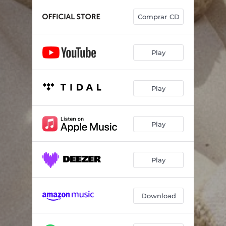
Romanç a l'espardenya
03:00
Comprar CD
Segadora, segadora (feat. Carmen París)
04:12
A la llum de lluna plena (feat. Tamara Bellés)
05:01
Play
Rondadores (feat. Carles Dénia)
03:59
Cante hui a la diferència
05:26
Play
El pueblo de las fuentes (feat. Mari Cruz Sánchez López)
03:30
Els fanalets (feat. Maya Perez & Morgana Pérez)
04:01
Play
A sa llum des cresol (feat. Nelo A. Sanz)
02:34
Play
La Mindanga és vida (feat. Marta Barberán Hurtado & Jordi Pastor)
03:37
Download