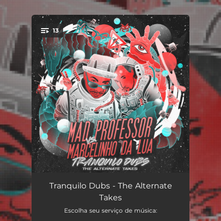
.
13
You're all set!
Não Pode Fazer Barulho Dub
02:51
Tranquilo Dubs - The Alternate
Takes
Tranquilo Dub
04:31
Escolha seu serviço de música: