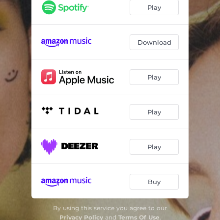
ojalá que no te hubiera conocido nunca
02:39
Play
mal mal
03:00
mañaneo
02:43
Download
fiebre
02:26
Play
Play
Play
Buy
By using this service you agree to our
Privacy Policy
and
Terms Of Use
.