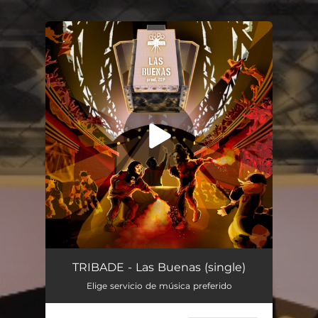
You're all set!
Las Buenas (feat. ZEP)
03:36
TRIBADE - Las Buenas (single)
Elige servicio de música preferido