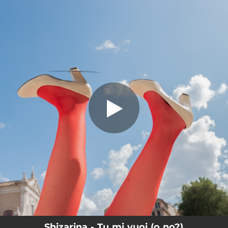
.
Tu mi vuoi (o no?)
You're all set!
02:42
Tu mi vuoi (o no?)
Shizarina - Tu mi vuoi (o no?)