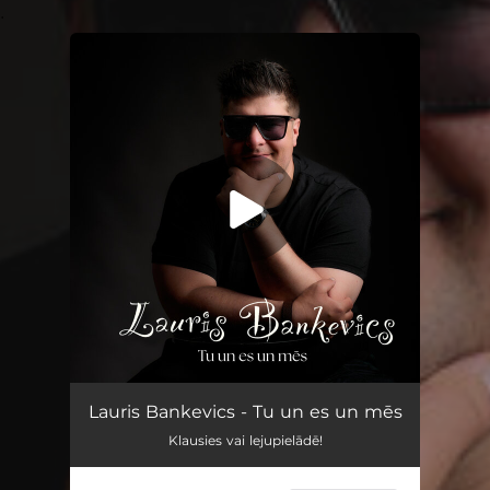
.
You're all set!
Tu un es un mēs
02:47
Lauris Bankevics - Tu un es un mēs
Klausies vai lejupielādē!