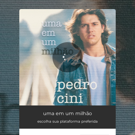
.
You're all set!
Uma Em Um Milhão
03:06
uma em um milhão
escolha sua plataforma preferida