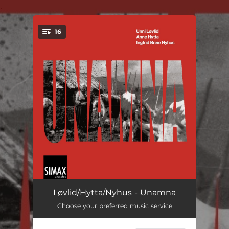
.
16
You're all set!
Siri Dale-visa
08:46
Løvlid/Hytta/Nyhus - Unamna
Choose your preferred music service
Der kom en rev
00:48