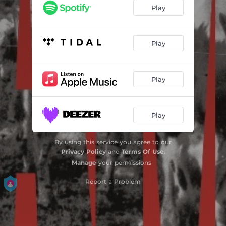
Huldri rop på kjerring i li
09:37
Play
I Ola-dalom, i Ola-tjønn
03:52
Bådnlåtar
02:49
Play
Kalven dansa / Dei svartbrune hestar
01:20
Play
Ranveig
01:44
Det var i min ungdom
07:47
Play
En konge hersket i Østerdal
00:53
Slått (I morgon, Astrid)
05:01
By using this service you agree to our
Privacy Policy
and
Terms Of Use
.
Lokkar
02:46
Manage
your permissions
Liten var guten
Report a Problem
00:39
Grevevisa
01:56
Jeg går i tusen tanker
08:34