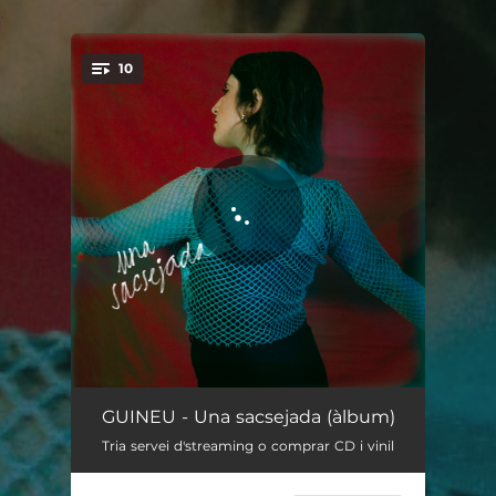
.
10
You're all set!
No ha parat de ploure
03:00
GUINEU - Una sacsejada (àlbum)
Tria servei d'streaming o comprar CD i vinil
Vull sortir i no puc
03:08