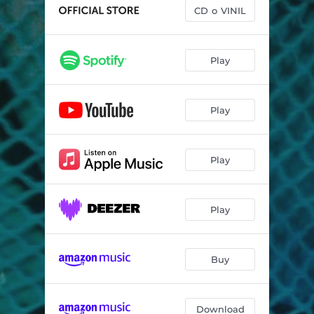
Un riu, una platja
02:57
CD o VINIL
No ho supero
02:15
Què em passa? (No sé què faig)
02:33
Play
De bones
03:39
Play
Què vols de mi?
02:56
M'estava acostumant
03:26
Play
No sé
03:28
Sempre Ulisses
03:33
Play
Buy
Download