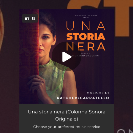
.
15
You're all set!
Una storia nera
02:35
Una storia nera (Colonna Sonora
Originale)
È arrivato
01:16
Choose your preferred music service