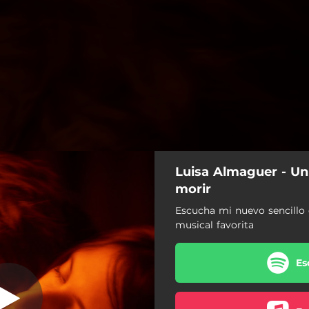
Luisa Almaguer - Un
 vamos a morir
morir
Escucha mi nuevo sencillo 
Un día nos vamos a morir
musical favorita
Es