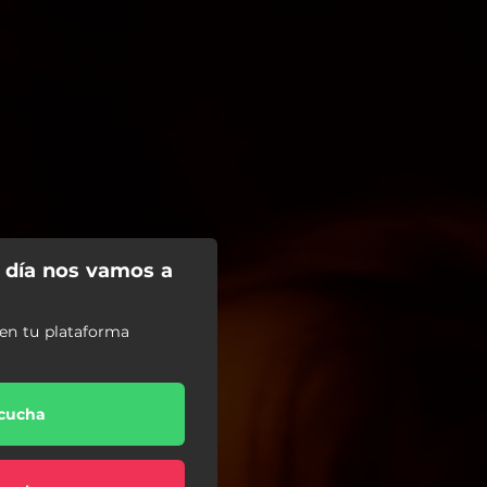
 día nos vamos a
en tu plataforma
cucha