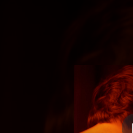
.
Un día nos
You're all set!
04:03