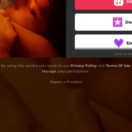
Es
De
Es
Scroll to s
Es
By using this service you agree to our
Privacy Policy
and
Terms Of Use
.
Manage
your permissions
Report a Problem
Es
Es