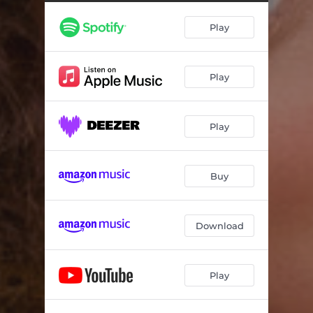
Anjo Querubim
03:30
Play
Agora Estou Sofrendo
01:34
Melhor Assim
04:02
Play
Play
Buy
Download
Play