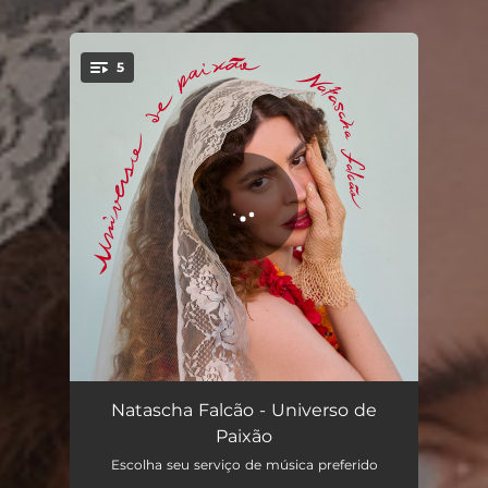
.
5
You're all set!
Timidez
04:21
Natascha Falcão - Universo de
Paixão
Me usa
03:41
Escolha seu serviço de música preferido