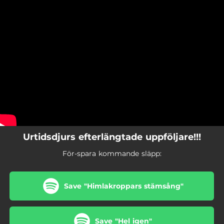
.
You're all set!
Urtidsdjurs efterlängtade uppföljare!!!
För-spara kommande släpp:
Save "Himlakroppars stämsång"
Save "Hel igen"