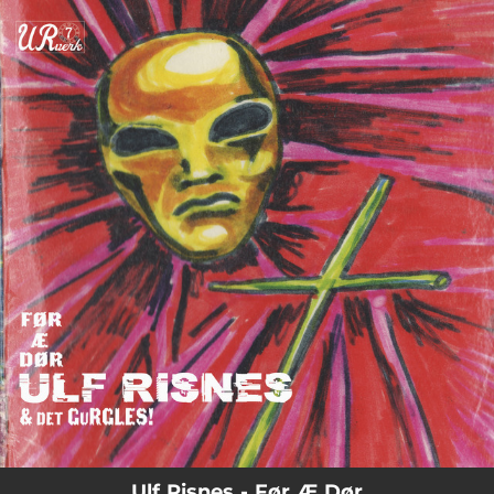
.
You're all set!
Ulf Risnes - Før Æ Dør