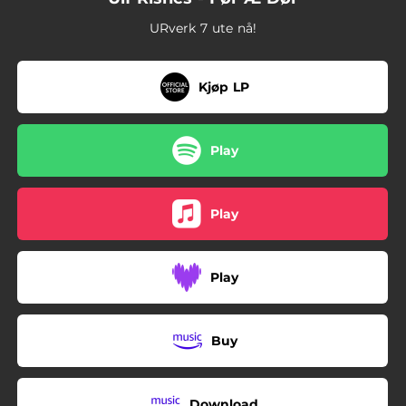
URverk 7 ute nå!
Kjøp LP
Play
Play
Play
Buy
Download