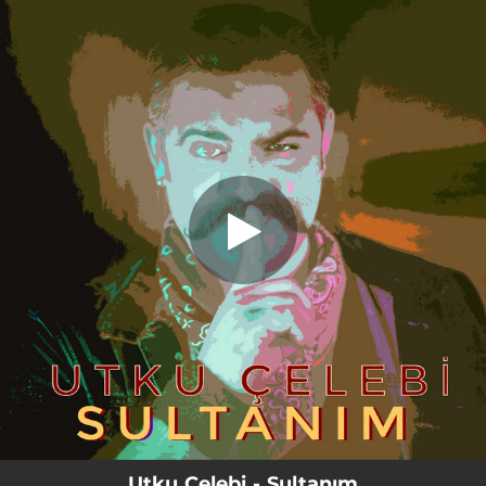
.
Sultanım
You're all set!
03:19
Sultanım
Utku Çelebi - Sultanım