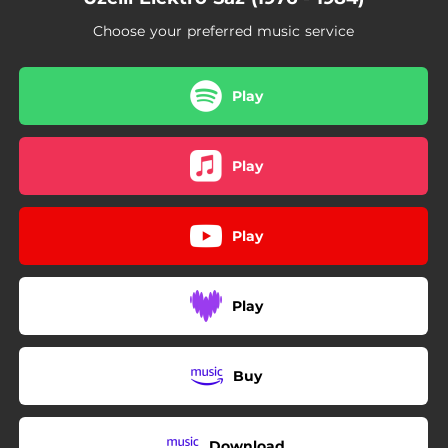
03:44
Dom Dom Kurşunu
Choose your preferred music service
03:40
Mavilim Hangi Ellidir
02:21
Sarı Yıldız
Play
03:43
Yirminci Asrın Bozuk Düzeni
Play
Play
Play
Buy
Download