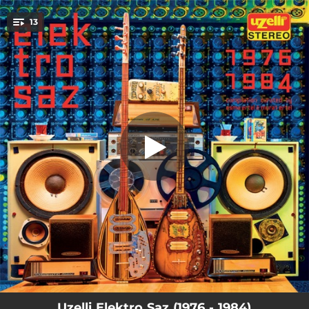
.
13
Darıldım Darıldım (feat. Arif Sağ)
You're all set!
05:10
Darıldım Darıldım (feat. Arif Sağ)
02:12
Misket
02:43
Gönül Dağı
02:06
Topal
01:40
Karanfilli Yar
05:42
Yine Gönlüm Sende
02:49
Mercanlar
05:15
Yaz Dostum
04:42
Nar Tanesi
Uzelli Elektro Saz (1976 - 1984)