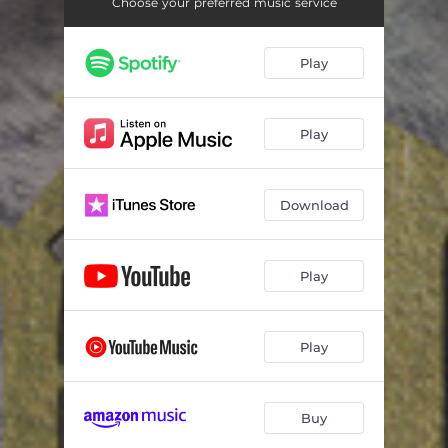
欲望の果て
04:01
Choose your preferred music service
PANDEMIC Season2
03:22
Play
出島
03:00
風来山人
03:12
Play
赤面疱瘡の謎
02:50
失われた世界
04:09
Download
殉国の咆哮
04:25
Play
徳川家斉
03:50
泡沫の幸せ
03:00
Play
心的対峙
02:45
列強進軍
02:40
Buy
謎の貴人
02:51