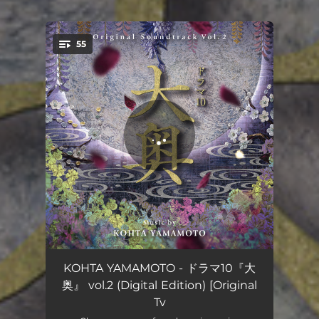
55
You're all set!
飽くなき戦い
04:19
KOHTA YAMAMOTO - ドラマ10『大
奥』 vol.2 (Digital Edition) [Original
済世の志
04:44
Tv