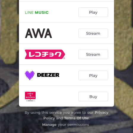
徳川家定
03:30
Play
徳川家茂
03:28
Stream
徳川慶喜
02:53
新しき秩序
03:54
Stream
Revengers
03:35
無血開城
03:43
Play
大奥の守り人
03:55
大奥 THE STORIES -Strings ver.-
04:07
Buy
万里小路有功
04:27
By using this service you agree to our
Privacy
届かぬ想い
02:43
Policy
and
Terms Of Use
.
Manage
your permissions
金魚鉢
03:09