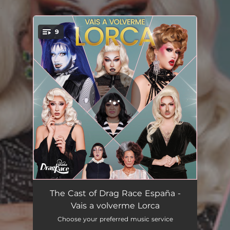
.
9
You're all set!
Marcha Fúnebre
00:42
The Cast of Drag Race España -
Vais a volverme Lorca
El luto
00:45
Choose your preferred music service