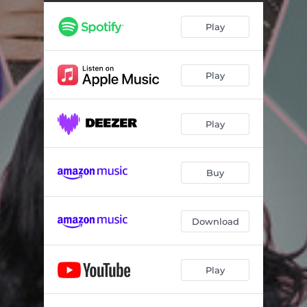
Las cinco hermanas
01:18
Play
Pepe el Romano
01:19
Amiga date cuenta
00:50
Play
Ay qué calor
00:32
El cuplé de la abuela
00:32
Play
No tengo trama
01:31
De amor nunca hay que morir
01:30
Buy
Download
Play