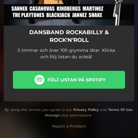
DANSBAND ROCKABILLY &
ROCK'N'ROLL
5 timmar och över 100 grymma låtar. Klicka
och följ listan du också!
FÖLJ LISTAN PÅ SPOTIFY
By using this service you agree to our
Privacy Policy
and
Terms Of Use
.
Manage
your permissions
Report a Problem